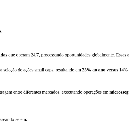
s
adas
que operam 24/7, processando oportunidades globalmente. Essas
a seleção de ações small caps, resultando em
23% ao ano
versus 14% d
itragem entre diferentes mercados, executando operações em
microsse
baseando-se em: