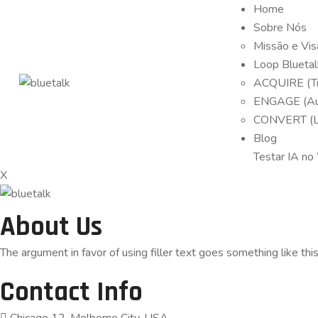
Home
Sobre Nós
Missão e Vis
Loop Bluetal
ACQUIRE (Tr
ENGAGE (Au
CONVERT (LP
Blog
Testar IA n
X
About Us
The argument in favor of using filler text goes something like thi
Contact Info