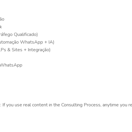
ão
k
áfego Qualificado)
tomação WhatsApp + IA)
s & Sites + Integração)
o WhatsApp
s: If you use real content in the Consulting Process, anytime you 