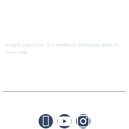
Fique por dentro
Insights sobre funis, IA e vendas no WhatsApp direto no
seu e-mail.
© 2025 Bluetalk. Todos os direitos reservados.