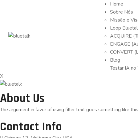
Home
Sobre Nós
Missão e Vis
Loop Bluetal
ACQUIRE (Tr
ENGAGE (Au
CONVERT (LP
Blog
Testar IA n
X
About Us
The argument in favor of using filler text goes something like thi
Contact Info