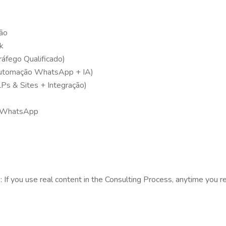
ão
k
áfego Qualificado)
tomação WhatsApp + IA)
s & Sites + Integração)
o WhatsApp
s: If you use real content in the Consulting Process, anytime you 