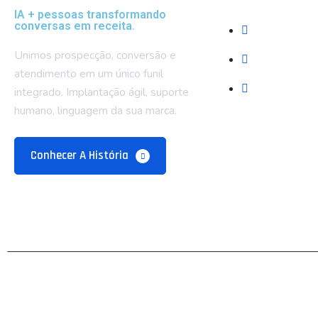
IA + pessoas transformando
conversas em receita.
Sobre Nós
Unimos prospecção, conversão e
Blog e Recur
atendimento em um único funil
Contatos
integrado. Implantação ágil, suporte
humano, linguagem da sua marca.
Conhecer A História
© 2025 Bluetalk. Todos os direitos reservados.