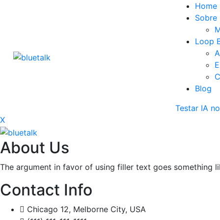
Home
Sobre
M
Loop B
A
E
C
Blog
Testar IA 
X
About Us
The argument in favor of using filler text goes something l
Contact Info
Chicago 12, Melborne City, USA