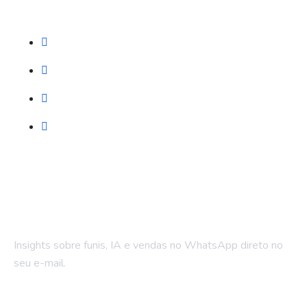
Serviços
Prospecção (Google, Meta, SEO)
Automação WhatsApp
LPs e Sites
Treinamento & Governança
Fique por dentro
Insights sobre funis, IA e vendas no WhatsApp direto no
seu e-mail.