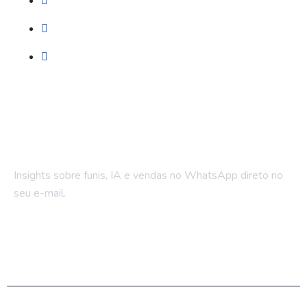
Automação WhatsApp
LPs e Sites
Treinamento & Governança
Fique por dentro
Insights sobre funis, IA e vendas no WhatsApp direto no
seu e-mail.