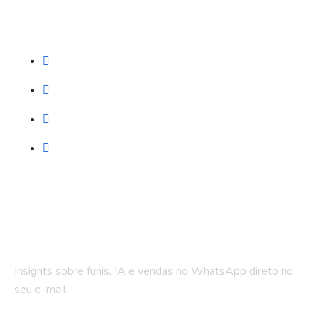
Serviços
Prospecção (Google, Meta, SEO)
Automação WhatsApp
LPs e Sites
Treinamento & Governança
Fique por dentro
Insights sobre funis, IA e vendas no WhatsApp direto no
seu e-mail.